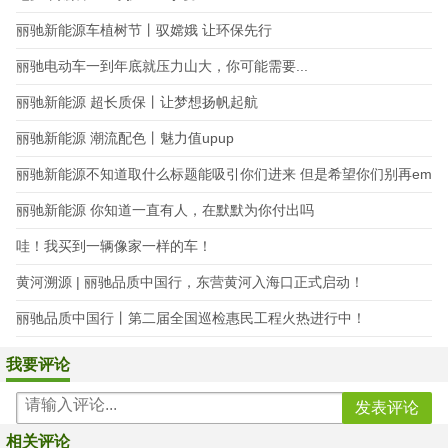
丽驰新能源车植树节丨驭嫦娥 让环保先行
丽驰电动车一到年底就压力山大，你可能需要...
丽驰新能源 超长质保丨让梦想扬帆起航
丽驰新能源 潮流配色丨魅力值upup
丽驰新能源不知道取什么标题能吸引你们进来 但是希望你们别再em
o了
丽驰新能源 你知道一直有人，在默默为你付出吗
哇！我买到一辆像家一样的车！
黄河溯源 | 丽驰品质中国行，东营黄河入海口正式启动！
丽驰品质中国行丨第二届全国巡检惠民工程火热进行中！
我要评论
相关评论