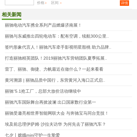
价格:
-
区间:
-
详情
相关新闻
丽驰电动汽车携全系列产品燃爆济南展！
丽驰与东威推出四轮电动车：配有空调，续航300公里..
签约形象代言人！丽驰汽车牵手影视明星殷桃 助力品牌..
打造丽驰精英团队！2019丽驰汽车营销团队夏季拓展..
雷丁、丽驰、御捷、力帆最近在做什么？一起来看看
黄河溯源 | 丽驰品质中国行，东营黄河入海口正式启..
丽驰“5.1抢工厂，总部大放价活动继续中
丽驰汽车国际舞台再掀波澜 出口国家数行业第一
丽驰受邀亮相世界智能网联大会 与奔驰宝马同台竞技！
埃及前总理伊萨姆·沙拉夫访华 为何先去了丽驰汽车？
七夕丨嫦娥mini守护一生挚爱