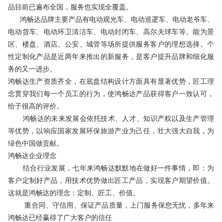
品目前已遍布全国，服务也实现全覆盖。
鸿畅达品牌主要产品有电动观光车、电动巡逻车、电动老爷车、
电动货车、电动环卫清洁车、电动封闭车、高尔夫球车等。能为景
区、楼盘、酒店、公安、城管等场所提供服务客户的理想选择。个
性定制化产品是近两年来推出的新服务，是客户提升品牌和细化服
务的又一进步。
鸿畅达生产资质齐全，在底盘结构设计方面具有显著优势，匠工理
念贯穿我们每一个员工的行为，使鸿畅达产品获得客户一致认可，
给于很高的评价。
鸿畅达的未来发展会依托技术、人才、知识产权以及生产管理
等优势，以响应国家发展环保旅游产业为己任，壮大强大自我，为
绿色中国做贡献。
鸿畅达企业理念
结合行业发展，七年来鸿畅达默默地在做好一件事情，即：为
客户定制好产品，用技术优势做出匠工产品，实现客户期望价值。
这就是鸿畅达的理念：定制、匠工、价值。
重合同、守信用、保证产品质量，上门服务保您无忧，多年来
鸿畅达已经赢得了广大客户的信任