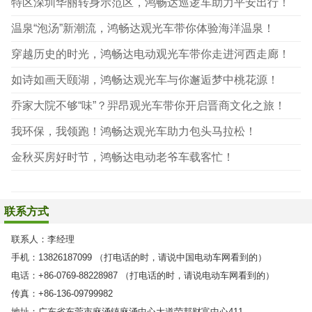
特区深圳华丽转身示范区，鸿畅达巡逻车助力平安出行！
温泉“泡汤”新潮流，鸿畅达观光车带你体验海洋温泉！
穿越历史的时光，鸿畅达电动观光车带你走进河西走廊！
如诗如画天颐湖，鸿畅达观光车与你邂逅梦中桃花源！
乔家大院不够“味”？羿昂观光车带你开启晋商文化之旅！
我环保，我领跑！鸿畅达观光车助力包头马拉松！
金秋买房好时节，鸿畅达电动老爷车载客忙！
联系方式
联系人：
李经理
手机：
13826187099 （打电话的时，请说中国电动车网看到的）
电话：
+86-0769-88228987 （打电话的时，请说电动车网看到的）
传真：
+86-136-09799982
地址：
广东省东莞市麻涌镇麻涌中心大道荣邦财富中心411