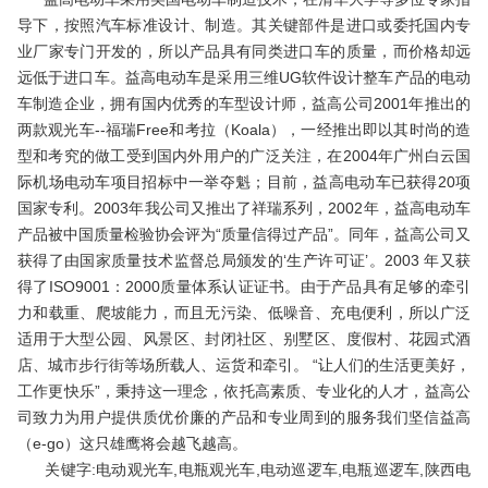
导下，按照汽车标准设计、制造。其关键部件是进口或委托国内专
业厂家专门开发的，所以产品具有同类进口车的质量，而价格却远
远低于进口车。益高电动车是采用三维UG软件设计整车产品的电动
车制造企业，拥有国内优秀的车型设计师，益高公司2001年推出的
两款观光车--福瑞Free和考拉（Koala），一经推出即以其时尚的造
型和考究的做工受到国内外用户的广泛关注，在2004年广州白云国
际机场电动车项目招标中一举夺魁；目前，益高电动车已获得20项
国家专利。2003年我公司又推出了祥瑞系列，2002年，益高电动车
产品被中国质量检验协会评为“质量信得过产品”。同年，益高公司又
获得了由国家质量技术监督总局颁发的‘生产许可证’。2003 年又获
得了ISO9001：2000质量体系认证证书。由于产品具有足够的牵引
力和载重、爬坡能力，而且无污染、低噪音、充电便利，所以广泛
适用于大型公园、风景区、封闭社区、别墅区、度假村、花园式酒
店、城市步行街等场所载人、运货和牵引。 “让人们的生活更美好，
工作更快乐”，秉持这一理念，依托高素质、专业化的人才，益高公
司致力为用户提供质优价廉的产品和专业周到的服务我们坚信益高
（e-go）这只雄鹰将会越飞越高。
关键字:电动观光车,电瓶观光车,电动巡逻车,电瓶巡逻车,陕西电