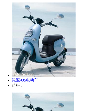
绿源-Q5电动车
价格：
-