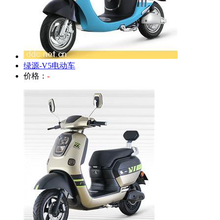
绿源-V5电动车
价格：
-