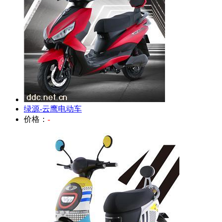
绿源-云鹰电动车
价格：
-