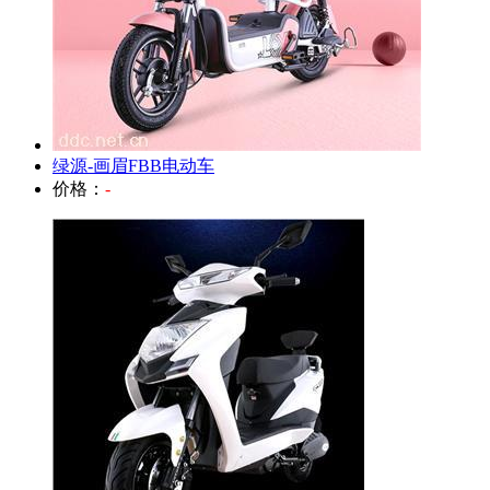
绿源-画眉FBB电动车
价格：
-