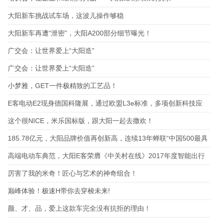
大阳新车挑战试车场，这波儿操作够稳
大阳新车再遭“泄密”，大阳A200部分细节曝光！
广交会：让世界爱上“大阳造”
广交会：让世界爱上“大阳造”
小梦雅，GET一件极精致的工艺品！
E客电动E2现身德国科隆展，通过欧盟L3e标准，多项创新科技应
用，开启锂电骑行双
这个很NICE，米乐国标版，跟大阳一起去撒欢！
185.78亿元，大阳品牌价值再创新高，连续13年蝉联“中国500最具
价值品牌
高端电动车典范，大阳E客荣膺《中关村在线》2017年度智能出行
产品卓越大奖
厉害了我的米奇！匠心与艺术的神奇组合！
巅峰体验！极速H带你去穿梭未来!
颜、才、品，爱上这款车完全没有抗拒的理由！