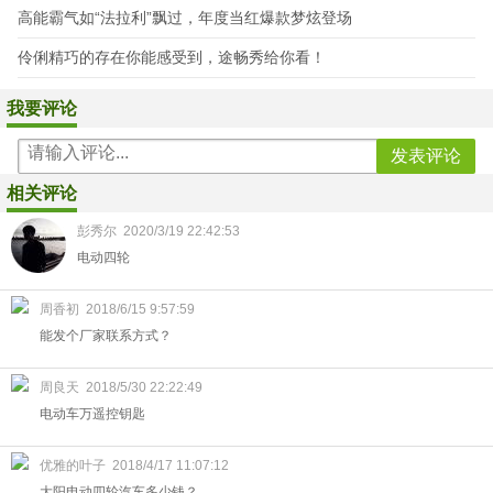
高能霸气如“法拉利”飘过，年度当红爆款梦炫登场
伶俐精巧的存在你能感受到，途畅秀给你看！
我要评论
相关评论
彭秀尔
2020/3/19 22:42:53
电动四轮
周香初
2018/6/15 9:57:59
能发个厂家联系方式？
周良天
2018/5/30 22:22:49
电动车万遥控钥匙
优雅的叶子
2018/4/17 11:07:12
大阳电动四轮汽车多少钱？