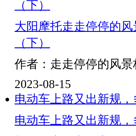
（下）
大阳摩托走走停停的风景 
（下）
作者：走走停停的风景
2023-08-15
电动车上路又出新规，
电动车上路又出新规，