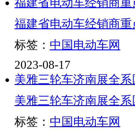
福建省电动车经销商重
福建省电动车经销商重
标签：
中国电动车网
2023-08-17
美雅三轮车济南展全系
美雅三轮车济南展全系
标签：
中国电动车网