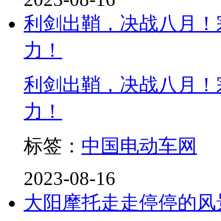
利剑出鞘，决战八月！
力！
利剑出鞘，决战八月！
力！
标签：
中国电动车网
2023-08-16
大阳摩托走走停停的风景 