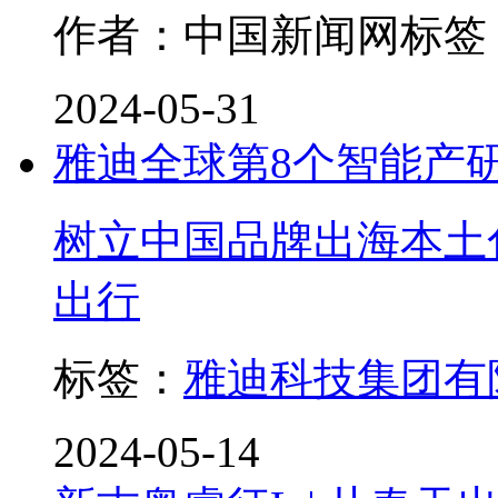
作者：中国新闻网
标签
2024-05-31
雅迪全球第8个智能产
树立中国品牌出海本土
出行
标签：
雅迪科技集团有
2024-05-14