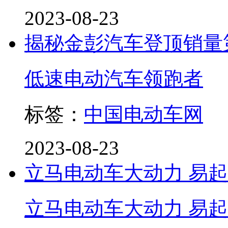
2023-08-23
揭秘金彭汽车登顶销量
低速电动汽车领跑者
标签：
中国电动车网
2023-08-23
立马电动车大动力 易
立马电动车大动力 易