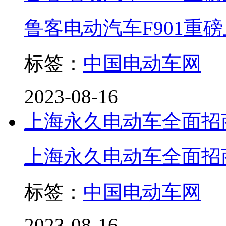
鲁客电动汽车F901重
标签：
中国电动车网
2023-08-16
上海永久电动车全面招
上海永久电动车全面招
标签：
中国电动车网
2023-08-16