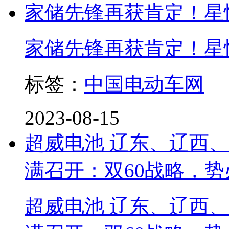
家储先锋再获肯定！星恒
家储先锋再获肯定！星恒
标签：
中国电动车网
2023-08-15
超威电池 辽东、辽西
满召开：双60战略，
超威电池 辽东、辽西