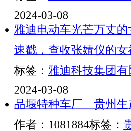
2024-03-08
雅迪电动车光芒万丈的
速戳，查收张婧仪的女
标签：
雅迪科技集团有
2024-03-08
品堰特种车厂—贵州生
作者：1081884
标签：