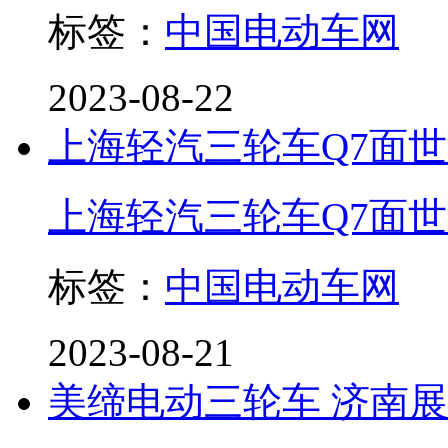
标签：
中国电动车网
2023-08-22
上海轻汽三轮车Q7面
上海轻汽三轮车Q7面
标签：
中国电动车网
2023-08-21
美缔电动三轮车 济南展