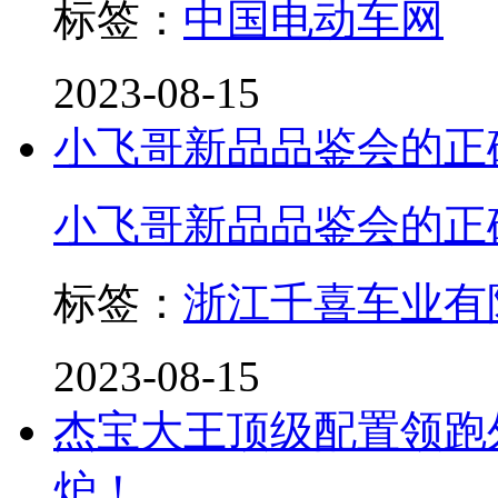
标签：
中国电动车网
2023-08-15
小飞哥新品品鉴会的正
小飞哥新品品鉴会的正
标签：
浙江千喜车业有
2023-08-15
杰宝大王顶级配置领跑
炉！