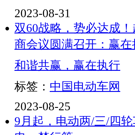
2023-08-31
双60战略，势必达成！
商会议圆满召开：赢在
和谐共赢，赢在执行
标签：
中国电动车网
2023-08-25
9月起，电动两/三/四