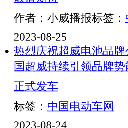
作者：小威播报
标签：
2023-08-25
热烈庆祝超威电池品牌
国超威持续引领品牌势
正式发车
标签：
中国电动车网
2023-08-24