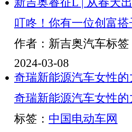
新吉奥睿征L | 从春
叮咚！你有一位创富搭
作者：新吉奥汽车
标签
2024-03-08
奇瑞新能源汽车女性的
奇瑞新能源汽车女性的
标签：
中国电动车网